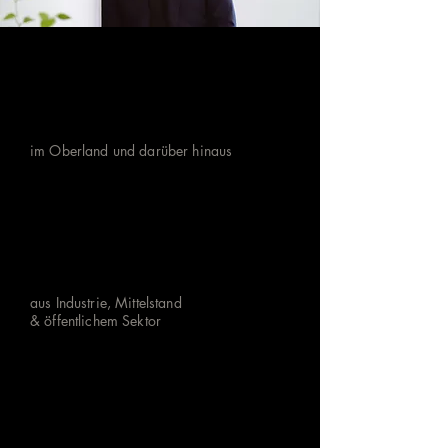
10+
JAHRE ERFAHRUNG
im Oberland und darüber hinaus
85+
Unternehmensrefere
nzen
aus Industrie, Mittelstand
& öffentlichem Sektor
100%
Direkte
Zusammenarbeit