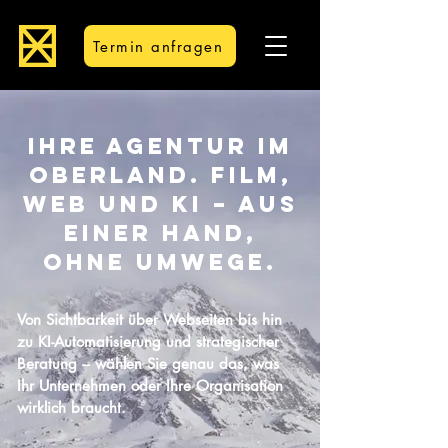
Termin anfragen
Ihre Agentur im
Oberland. Film,
Web und KI – aus
einer Hand,
ohne Umwege.
Von Sichtbarkeit über Webseiten bis hin
zu KI-Automatisierung und strategischer
Beratung – wählen Sie genau das, was
Ihr Unternehmen oder Ihre Organisation
wirklich braucht.