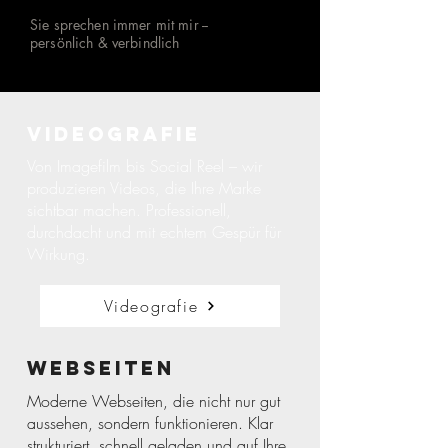
Sie sprechen immer mit mir --
persönlich & verbindlich
Videografie
Von Imagefilm bis Social Reel – wir
produzieren Videos, die Ihre Marke
sichtbar machen. Professionell,
durchdacht und mit echtem Gespür für
Wirkung.
Videografie
Webseiten
Moderne Webseiten, die nicht nur gut
aussehen, sondern funktionieren. Klar
strukturiert, schnell geladen und auf Ihre