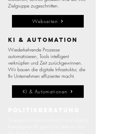
Zielgruppe zugeschnitten.
Webseiten
KI & Automation
Wiederkehrende Prozesse
automatisieren, Tools intelligent
verknüpfen und Zeit zurückgewinnen.
Wir bauen die digitale Infrastruktur, die
Ihr Unternehmen effizienter macht.
KI & Automationen
Politikberatung
Strategische Kommunikation und digitale
Kampagnen für politische Akteure. Von
der Botschaft bis zur Umsetzung – wir