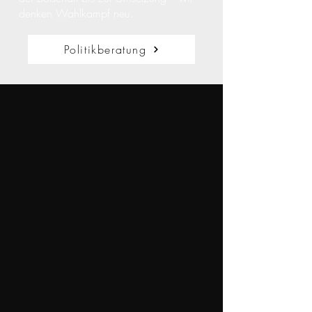
denken Wahlkampf neu.
Politikberatung