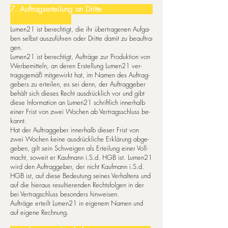
7. Auf­trags­er­tei­lung an Drit­te
Lumen21 ist be­rech­tigt, die ihr über­tra­ge­nen Auf­ga­
ben selbst aus­zu­füh­ren oder Drit­te da­mit zu be­auf­tra­
gen.
Lumen21 ist be­rech­tigt, Auf­trä­ge zur Pro­duk­ti­on von
Wer­be­mit­teln, an de­ren Er­stel­lung Lumen21 ver­
trags­ge­mäß mit­ge­wirkt hat, im Na­men des Auf­trag­
ge­bers zu er­tei­len, es sei denn, der Auf­trag­ge­ber
be­hält sich die­ses Recht aus­drück­lich vor und gibt
die­se In­for­ma­ti­on an Lumen21 schrif­tlich in­ner­halb
ei­ner Frist von zwei Wo­chen ab Ver­trags­schluss be­
kannt.
Hat der Auf­trag­ge­ber in­ner­halb die­ser Frist von
zwei Wo­chen kei­ne aus­drück­li­che Er­klä­rung ab­ge­
ge­ben, gilt sein Schwei­gen als Er­tei­lung ei­ner Voll­
macht, so­weit er Kauf­mann i.S.d. HGB ist. Lumen21
wird den Auf­trag­ge­ber, der nicht Kauf­mann i.S.d.
HGB ist, auf diese Be­deu­tung seines Ver­hal­tens und
auf die hie­raus resultierenden Rechtsfolgen in der
bei Vertragschluss besonders hinweisen.
Auf­träge er­teilt Lumen21 in ei­ge­ne­m Na­men und
auf ei­ge­ne Rech­nung.