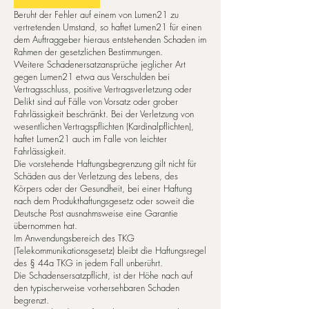
Beruht der Fehler auf einem von Lumen21 zu
vertretenden Umstand, so haftet Lumen21 für einen
dem Auf­trag­ge­ber hieraus entstehenden Schaden im
Rahmen der gesetzlichen Be­stim­mun­gen.
Wei­te­re Schadenersatzansprüche jeglicher Art
gegen Lumen21 etwa aus Verschulden bei
Vertragsschluss, po­si­ti­ve Vertragsverletzung oder
Delikt sind auf Fälle von Vorsatz oder grober
Fahrlässigkeit beschränkt. Bei der Verletzung von
wesentlichen Vertragspflichten (Kardinalpflichten),
haftet Lumen21 auch im Falle von leichter
Fahrlässigkeit.
Die vorstehende Haftungsbegrenzung gilt nicht für
Schäden aus der Verletzung des Lebens, des
Körpers oder der Gesundheit, bei ei­ner Haftung
nach dem Produkthaftungsgesetz oder soweit die
Deut­sche Post ausnahmsweise eine Garantie
übernommen hat.
Im Anwendungsbereich des TKG
(Telekommunikationsgesetz) bleibt die Haftungsregel
des § 44a TKG in jedem Fall unberührt.
Die Scha­dens­er­satz­pflicht, ist der Hö­he nach auf
den typischerweise vorhersehbaren Schaden
begrenzt.