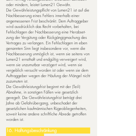
oder mindern, leistet Lumen21 Gewähr.
Die Gewährleistungspflicht von Lumen21 ist auf die
Nachbesserung eines Fehlers innerhalb einer
angemessenen Frist beschränkt. Dem Auftraggeber
wird ausdrücklich das Recht vor­behalten, bei
Fehlschlagen der Nachbesserung eine He­rab­set­
zung der Vergütung oder Rück­gän­gigmachung des
Vertrages zu verlangen. Ein Fehlschlagen im eben
genannten Sinn liegt ins­beson­de­re vor, wenn die
Nachbesserung unmöglich ist, wenn sie seitens von
Lumen21 ernsthaft und endgültig verweigert wird,
wenn sie unzumutbar verzögert wird, wenn sie
vergeblich versucht worden ist oder wenn sie dem
Auftraggeber wegen der Häufung der Mängel nicht
zuzumuten ist.
Die Gewährleistungsfrist beginnt mit der (Teil-)
Abnahme, in sonstigen Fällen wie gesetzlich
geregelt. Die Gewährleistungsfrist beträgt drei
Jahre ab Gefahrübergang, unbeschadet der
gesetzlichen kaufmännischen Rügeobliegenheiten,
soweit keine andere schriftliche Abrede getroffen
worden ist.
16. Haftungsbeschränkung