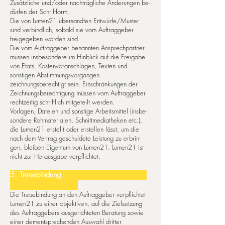
Zu­sätz­li­che und/oder nach­träg­li­che Än­de­run­gen be­
dür­fen der Schrift­form.
Die von Lumen21 über­sand­ten Entwürfe/Muster
sind ver­bind­lich, sobald sie vom Auf­trag­ge­ber
freigegeben worden sind.
Die vom Auftraggeber benannten Ansprechpartner
müssen insbesondere im Hinblick auf die Freigabe
von Etats, Kostenvoranschlägen, Texten und
sonstigen Abstimmungsvorgängen
zeichnungsberechtigt sein. Einschränkungen der
Zeichnungsberechtigung müssen vom Auftraggeber
rechtzeitig schriftlich mitgeteilt werden.
Vor­la­gen, Da­tei­en und sons­ti­ge Ar­beits­mit­tel (ins­be­
son­dere Rohmaterialen, Schnittmediatheken etc.),
die Lumen21 er­stellt oder er­stel­len lässt, um die
nach dem Ver­trag ge­schul­de­te Leis­tung zu er­brin­
gen, blei­ben Ei­gen­tum von Lumen21. Lumen21 ist
nicht zur He­raus­ga­be ver­pflich­tet.
5. Treueb­in­dung
Die Treuebindung an den Auftraggeber verpflichtet
Lumen21 zu einer objektiven, auf die Zielsetzung
des Auftraggebers ausgerichteten Beratung sowie
einer dementsprechenden Auswahl dritter