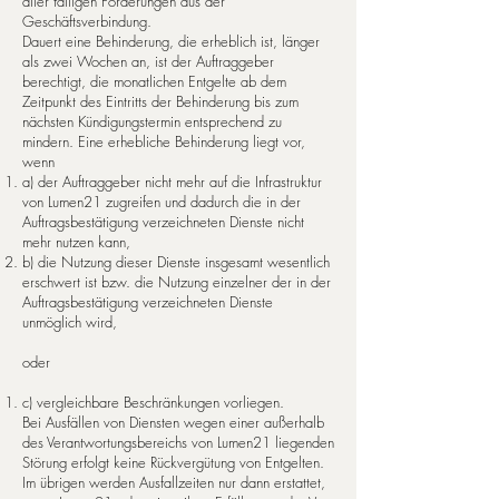
aller fälligen Forderungen aus der
Geschäftsverbindung.
Dauert eine Behinderung, die erheblich ist, länger
als zwei Wochen an, ist der Auftraggeber
berechtigt, die monatlichen Entgelte ab dem
Zeitpunkt des Eintritts der Behinderung bis zum
nächs­ten Kündigungstermin entsprechend zu
mindern. Eine er­heb­li­che Behinderung liegt vor,
wenn
a) der Auftraggeber nicht mehr auf die Inf­ra­struk­tur
von Lumen21 zu­grei­fen und dadurch die in der
Auftragsbestätigung verzeichneten Dienste nicht
mehr nutzen kann,
b) die Nutzung dieser Dienste insgesamt we­sent­lich
erschwert ist bzw. die Nutzung einzelner der in der
Auftragsbestätigung verzeichneten Dienste
unmöglich wird,
oder
c) vergleichbare Beschränkungen vorliegen.
Bei Ausfällen von Diensten wegen einer außerhalb
des Verantwortungsbereichs von Lumen21 liegenden
Störung erfolgt kei­ne Rückvergütung von Entgelten.
Im übrigen werden Ausfallzeiten nur dann erstattet,