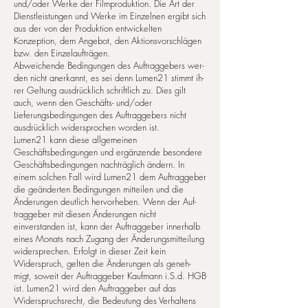
und/oder Werke der Filmproduktion. Die Art der
Dienstleistungen und Werke im Einzelnen ergibt sich
aus der von der Produktion entwickelten
Konzeption, dem Angebot, den Aktionsvorschlägen
bzw. den Einzelaufträgen.
Ab­wei­chen­de Bedingungen des Auftraggebers wer­
den nicht anerkannt, es sei denn Lumen21 stimmt ih­
rer Geltung ausdrücklich schriftlich zu. Dies gilt
auch, wenn den Geschäfts- und/oder
Lieferungsbedingungen des Auftraggebers nicht
ausdrücklich widersprochen worden ist.
Lumen21 kann diese allgemeinen
Geschäftsbedingungen und ergänzende besondere
Geschäftsbedingungen nachträglich ändern. In
einem solchen Fall wird Lumen21 dem Auftraggeber
die geänderten Bedingungen mitteilen und die
Änderungen deutlich hervorheben. Wenn der Auf­
trag­ge­ber mit diesen Änderungen nicht
einverstanden ist, kann der Auftraggeber in­ner­halb
eines Monats nach Zugang der Änderungsmitteilung
widersprechen. Erfolgt in dieser Zeit kein
Widerspruch, gelten die Änderungen als ge­neh­
migt, so­weit der Auf­trag­ge­ber Kauf­mann i.S.d. HGB
ist. Lumen21 wird den Auf­trag­ge­ber auf das
Widerspruchsrecht, die Be­deu­tung des Ver­hal­tens