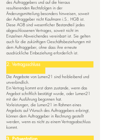
des Auf­trag­ge­bers und auf die hie­raus
resultierenden Rechtsfolgen in der
Änderungsmitteilung besonders hin­wei­sen, so­weit
der Auf­trag­ge­ber nicht Kauf­mann i.S.. HGB ist.
Diese AGB sind wesentlicher Bestandteil jedes
abgeschlossenen Vertrages, soweit nicht im
Einzelnen Abweichendes vereinbart ist. Sie gel­ten
auch für die zukünftigen Ge­schäfts­beziehungen mit
dem Auftraggeber, ohne dass ihre erneute
ausdrückliche Einbeziehung erforderlich ist.
2. Vertragsschluss
Die Angebote von Lumen21 sind freibleibend und
unverbindlich.
Ein Vertrag kommt erst dann zustande, wenn das
Angebot schriftlich bestätigt wurde, oder Lumen21
mit der Ausführung begonnen hat.
Vorleistungen, die Lumen21 im Rahmen eines
Angebots auf Wunsch des Auftraggebers erbringt,
können dem Auftraggeber in Rechnung gestellt
werden, wenn es nicht zu einem Vertragsabschluss
kommt.
3. Prä­sen­ta­ti­on