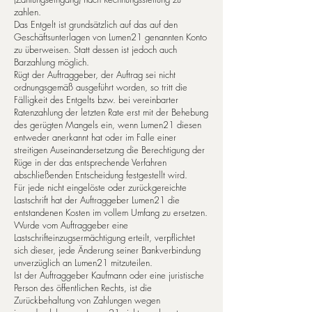
zahlen.
Das Entgelt ist grundsätzlich auf das auf den
Geschäftsunterlagen von Lumen21 genannten Konto
zu überweisen. Statt dessen ist jedoch auch
Barzahlung möglich.
Rügt der Auftraggeber, der Auftrag sei nicht
ordnungsgemäß ausgeführt worden, so tritt die
Fälligkeit des Entgelts bzw. bei vereinbarter
Ratenzahlung der letzten Rate erst mit der Behebung
des gerügten Mangels ein, wenn Lumen21 diesen
entweder anerkannt hat oder im Falle einer
streitigen Auseinandersetzung die Berechtigung der
Rüge in der das entsprechende Verfahren
abschließenden Entscheidung festgestellt wird.
Für jede nicht eingelöste oder zurückgereichte
Lastschrift hat der Auftraggeber Lumen21 die
entstandenen Kosten im vol­lem Umfang zu ersetzen.
Wur­de vom Auftraggeber eine
Lastschrifteinzugsermächtigung erteilt, verpflichtet
sich dieser, jede Änderung seiner Bankverbindung
un­ver­züg­lich an Lumen21 mitzuteilen.
Ist der Auftraggeber Kaufmann oder eine juristische
Person des öffentlichen Rechts, ist die
Zurückbehaltung von Zahlungen we­gen