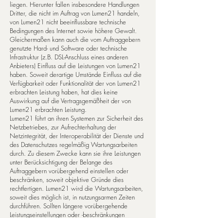
liegen. Hierunter fallen insbesondere Handlungen
Dritter, die nicht im Auftrag von Lumen21 handeln,
von Lumen21 nicht beeinflussbare technische
Bedingungen des Internet sowie höhere Gewalt.
Gleichermaßen kann auch die vom Auftraggebern
genutzte Hard- und Software oder technische
Infrastruktur (z.B. DSL-Anschluss eines anderen
Anbieters) Einfluss auf die Leistungen von Lumen21
haben. Soweit derartige Umstände Einfluss auf die
Verfügbarkeit oder Funktionalität der von Lumen21
erbrachten Leistung haben, hat dies keine
Auswirkung auf die Vertragsgemäßheit der von
Lumen21 erbrachten Leistung.
Lumen21 führt an ihren Systemen zur Sicherheit des
Netzbetriebes, zur Aufrechterhaltung der
Netzintegrität, der Interoperabilität der Dienste und
des Datenschutzes regelmäßig Wartungsarbeiten
durch. Zu diesem Zwecke kann sie ihre Leistungen
unter Berücksichtigung der Belange des
Auftraggebern vorübergehend einstellen oder
beschränken, soweit objektive Gründe dies
rechtfertigen. Lumen21 wird die Wartungsarbeiten,
soweit dies möglich ist, in nutzungsarmen Zeiten
durchführen. Sollten längere vorübergehende
Leistungseinstellungen oder -beschränkungen