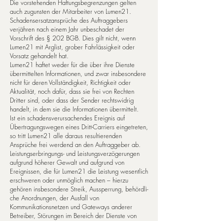
Die vorstehenden Haftungsbegrenzungen gelten
auch zugunsten der Mitarbeiter von Lumen21.
Schadensersatzansprüche des Auftraggebers
verjähren nach einem Jahr unbeschadet der
Vorschrift des § 202 BGB. Dies gilt nicht, wenn
Lumen21 mit Arglist, grober Fahrlässigkeit oder
Vorsatz gehandelt hat.
Lumen21 haftet weder für die über ihre Dienste
übermittelten Informationen, und zwar insbesondere
nicht für de­ren Vollständigkeit, Richtigkeit oder
Aktualität, noch dafür, dass sie frei von Rechten
Dritter sind, oder dass der Sender rechtswidrig
handelt, in dem sie die Informationen übermittelt.
Ist ein schadensverursachendes Ereignis auf
Übertragungswegen eines Dritt-Carriers eingetreten,
so tritt Lumen21 alle dar­aus resultierenden
Ansprüche frei werdend an den Auftraggeber ab.
Leistungserbringungs- und Leistungsverzögerungen
aufgrund höherer Gewalt und aufgrund von
Ereignissen, die für Lumen21 die Leistung wesentlich
erschweren oder unmöglich machen – hierzu
gehören insbesondere Streik, Aussperrung, be­hörd­li­
che Anordnungen, der Ausfall von
Kommunikationsnetzen und Gateways anderer
Betreiber, Störungen im Bereich der Dienste von