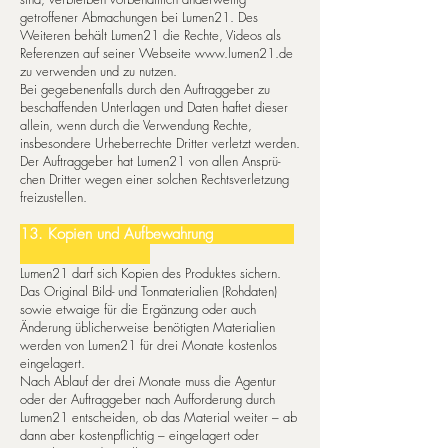
getroffener Abmachungen bei Lumen21.
Des
Weiteren behält Lumen21 die Rechte, Videos als
Referenzen auf seiner Webseite
www.lumen21.de
zu verwenden und zu nutzen.
Bei gegebenenfalls durch den Auftraggeber zu
beschaffenden Unterlagen und Daten haftet dieser
allein, wenn durch die Verwendung Rechte,
insbesondere Urheberrechte Dritter verletzt werden.
Der Auftraggeber hat Lumen21 von allen An­sprü­
chen Dritter wegen einer solchen Rechtsverletzung
freizustellen.
13. Kopien und Aufbewahrung
Lumen21 darf sich Kopien des Produktes sichern.
Das Original Bild- und Tonmaterialien (Rohdaten)
sowie etwaige für die Ergänzung oder auch
Änderung üblicherweise benötigten Materialien
werden von Lumen21 für drei Monate kostenlos
eingelagert.
Nach Ablauf der drei Monate muss die Agentur
oder der Auftraggeber nach Aufforderung durch
Lumen21 entscheiden, ob das Material weiter – ab
dann aber kostenpflichtig – eingelagert oder