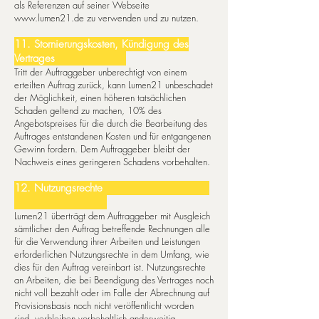
als Referenzen auf seiner Webseite
www.lumen21.de
zu verwenden und zu nutzen.
11. Stornierungskosten, Kündigung des
Vertrages
Tritt der Auftraggeber unberechtigt von einem
erteilten Auftrag zurück, kann Lumen21 unbeschadet
der Möglichkeit, ei­nen höheren tatsächlichen
Schaden geltend zu machen, 10% des
Angebotspreises für die durch die Bearbeitung des
Auf­tra­ges entstandenen Kosten und für entgangenen
Gewinn fordern. Dem Auftraggeber bleibt der
Nachweis eines geringeren Schadens vorbehalten.
12. Nutzungsrechte
Lumen21 überträgt dem Auftraggeber mit Ausgleich
sämtlicher den Auftrag betreffende Rechnungen alle
für die Verwendung ih­rer Arbeiten und Leistungen
erforderlichen Nut­zungsrechte in dem Umfang, wie
dies für den Auftrag vereinbart ist. Nutzungsrechte
an Arbeiten, die bei Beendigung des Vertrages noch
nicht voll bezahlt oder im Falle der Abrechnung auf
Provisionsbasis noch nicht veröffentlicht worden
sind, verbleiben vorbehaltlich anderweitig