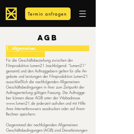
Termin anfragen
AGB
1. All­ge­mei­nes
Für die Geschäftsbeziehung zwischen der
Filmproduktion Lumen21 (nachfolgend: “Lumen21”
genannt) und den Auf­trag­ge­bern gel­ten für al­le An­­
ge­bo­te und Leis­tun­gen der Filmproduktion Lumen21
aus­schließ­lich die nachfolgenden Allgemeinen
Geschäftsbedingungen in ihrer zum Zeitpunkt der
Auf­trag­ser­tei­lung gültigen Fassung. Die Auf­trag­ge­
ber können diese AGB unter der Webadresse
www.lumen21.de
je­der­zeit aufrufen und mit Hilfe
ihres Internetbrowsers ausdrucken oder auf ihrem
Rechner spei­chern.
Gegenstand der nachfolgenden Allgemeinen
Geschäftsbedingungen (AGB) sind Dienstleistungen