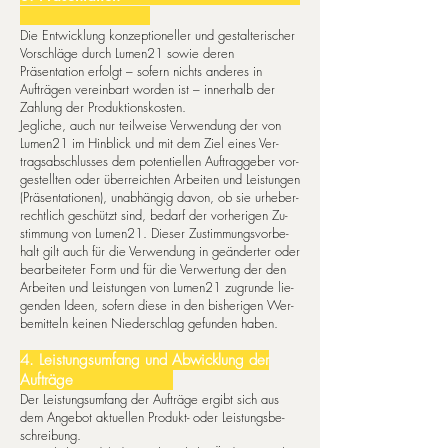
Die Entwicklung konzeptioneller und gestalterischer
Vorschläge durch Lumen21 so­wie deren
Präsentation erfolgt – sofern nichts anderes in
Aufträgen vereinbart worden ist – innerhalb der
Zahlung der Produktionskosten.
Jeg­liche, auch nur teil­wei­se Ver­wen­dung der von
Lumen21 im Hin­blick und mit dem Zie­l ei­nes Ver­
trags­ab­schlus­ses dem po­ten­ti­el­len Auf­trag­ge­ber vor­
ges­tell­ten oder über­reich­ten Ar­bei­ten und Leis­tun­gen
(Prä­sen­ta­tio­nen), un­ab­hän­gig da­von, ob sie ur­he­ber­
recht­lich ge­schützt sind, be­darf der vor­he­ri­gen Zu­
stim­mung von Lumen21. Die­ser Zustimmungs­vor­be­
halt gilt auch für die Ver­wen­dung in ge­än­der­ter oder
be­ar­bei­te­ter Form und für die Ver­wer­tung der den
Arb­ei­ten und Leis­tun­gen von Lumen21 zu­grun­de lie­
gen­den Ideen, so­fern die­se in den bis­he­ri­gen Wer­
be­mit­teln kei­nen Nie­der­schlag ge­fu­nden ha­ben.
4. Leis­tungs­um­fang und Ab­wick­lung der
Aufträge
Der Leis­tungs­um­fang der Auf­trä­ge er­gibt sich aus
dem Angebot ak­tu­el­len Pro­dukt- oder Leis­tungs­be­
schrei­bung.