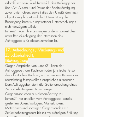
erforderlich sein, wird Lumen21 den Auftraggeber
über Art, Ausmaß und Dauer der Beeinträchtigung
zuvor unterrichten, soweit dies den Umständen nach
objektiv möglich ist und die Unterrichtung die
Beseitigung bereits eingetretener Unterbrechungen
nicht verzögern würde.
Lumen21 kann ihre Leistungen ändern, soweit dies
unter Berücksichtigung der Interessen des
Auftraggebers für diesen zumutbar ist.
17. Aufrechnungs-, Minderungs und
Zurückbehaltrecht,
Rückvergütung
Gegen Ansprüche von Lumen21 kann der
Auftraggeber, der Kaufmann oder juristische Person
des öffentlichen Recht ist, nur mit unbestrittenen oder
rechtskräftig festgestellten An­sprü­chen aufrechnen.
Dem Auftraggeber steht die Gel­tend­machung eines
Zurückbehaltungsrechts nur wegen
Gegenansprüchen aus diesem Vertrag zu.
Lumen21 hat an allen vom Auftraggeber bereits
gestellten Daten, Vorlagen, Manuskripten,
Materialien und sonstigen Gegenständen ein
Zurückbehaltungsrecht bis zur vollständigen Erfüllung