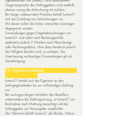
irgendwelcher von Lumen21 nicht anerkannten
Gegenansprüche des Auftraggebers nicht statthaft,
ebenso wenig die Aufrechnung mit solchen.
Bei länger andauernden Projekten behält Lumen21
sich die Erstellung von Teilrechnungen vor.
Mit diesen sollen die bis­her erbrachten Leistungen
abgegrenzt werden.
Einwendungen gegen Entgeltabrechnungen von
Lumen21 sind sofort nach Rechnungserhalt,
spätestens jedoch 2 Wochen nach Abrechnungs-
oder Rechnungsdatum, ohne dass hierdurch jedoch
die Fälligkeit berührt wird, zu erheben. Die
Unterlassung rechtzeitiger Einwendungen gilt als
Genehmigung.
10. Eigentumsvorbehalt
Lumen21 behält sich das Eigentum an den
Liefergegenständen bis zur vollständigen Zahlung
vor.
Bei vertragswidrigem Verhalten des Bestellers,
insbesondere bei Zahlungsverzug, ist Lumen21 zur
Rücknahme nach Mah­nung berechtigt und der
Auftraggeber zur Herausgabe verpflichtet.
Des Weiteren behält Lumen21 die Rechte, Videos