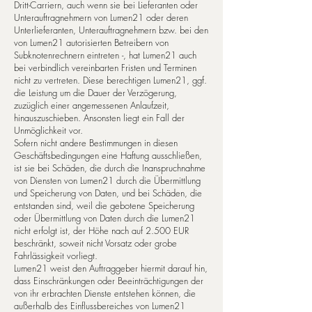
Dritt-Carriern, auch wenn sie bei Lieferanten oder
Unterauftragnehmern von Lumen21 oder deren
Unterlieferanten, Unterauftragnehmern bzw. bei den
von Lumen21 autorisierten Betreibern von
Subknotenrechnern eintreten -, hat Lumen21 auch
bei verbindlich vereinbarten Fristen und Terminen
nicht zu vertreten. Diese berechtigen Lumen21, ggf.
die Leistung um die Dauer der Verzögerung,
zuzüglich einer angemessenen Anlaufzeit,
hinauszuschieben. Ansonsten liegt ein Fall der
Unmöglichkeit vor.
Sofern nicht andere Bestimmungen in diesen
Geschäftsbedingungen eine Haftung aus­schließen,
ist sie bei Schäden, die durch die Inanspruchnahme
von Diensten von Lumen21 durch die Übermittlung
und Speicherung von Daten, und bei Schäden, die
ents­tan­den sind, weil die ge­botene Speicherung
oder Übermittlung von Daten durch die Lumen21
nicht erfolgt ist, der Höhe nach auf 2.500 EUR
beschränkt, soweit nicht Vorsatz oder grobe
Fahrlässigkeit vorliegt.
Lumen21 weist den Auftraggeber hiermit darauf hin,
dass Einschränkungen oder Beeinträchtigungen der
von ihr erbrachten Dienste entstehen können, die
außerhalb des Einflussbereiches von Lumen21