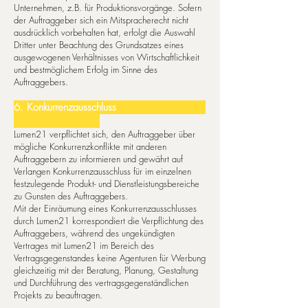
Unternehmen, z.B. für Produktionsvorgänge. Sofern
der Auftraggeber sich ein Mitspracherecht nicht
ausdrücklich vorbehalten hat, erfolgt die Auswahl
Dritter unter Beachtung des Grundsatzes eines
ausgewogenen Verhältnisses von Wirtschaftlichkeit
und bestmöglichem Erfolg im Sinne des
Auftraggebers.
6. Konkurrenzausschluss
Lumen21 verpflichtet sich, den Auftraggeber über
mögliche Konkurrenzkonflikte mit anderen
Auftraggebern zu informieren und gewährt auf
Verlangen Konkurrenzausschluss für im einzelnen
festzulegende Produkt- und Dienstleistungsbereiche
zu Gunsten des Auftraggebers.
Mit der Einräumung eines Konkurrenzausschlusses
durch Lumen21 korrespondiert die Verpflichtung des
Auftraggebers, während des ungekündigten
Vertrages mit Lumen21 im Bereich des
Vertragsgegenstandes keine Agenturen für Werbung
gleichzeitig mit der Beratung, Planung, Gestaltung
und Durchführung des vertragsgegenständlichen
Projekts zu beauftragen.