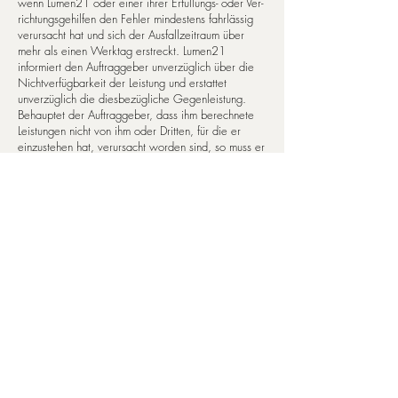
wenn Lumen21 oder einer ihrer Er­fül­lungs- oder Ver­
richtungsgehilfen den Fehler mindestens fahrlässig
verursacht hat und sich der Aus­fallzeitraum über
mehr als ei­nen Werktag erstreckt. Lumen21
informiert den Auftraggeber unverzüglich über die
Nichtverfügbarkeit der Leistung und ers­tat­tet
unverzüglich die diesbezügliche Gegenleistung.
Behauptet der Auftraggeber, dass ihm berechnete
Leistungen nicht von ihm oder Dritten, für die er
einzustehen hat, verursacht worden sind, so muss er
dies nachweisen.
18. Geheimhaltung, Verschwiegenheit,
Datenschutz
Der Auftraggeber wird hiermit gemäß § 33 Abs. 1
des Bundesdatenschutzgesetzes sowie § 4 des
Teledienst-Da­ten­schutz­ge­set­zes davon unterrichtet,
dass Lumen21 seine Firma und Anschrift (Identität) in
maschinenlesbarer Form und für Aufgaben, die sich
aus dem Vertrag ergeben Information, maschinell
verarbeitet.
Lumen21 verpflichtet sich, sämtliche ihr im
Zusammenhang mit dem Vertragsschluss
zugänglichen Informationen und Unterlagen, die als
vertraulich bezeichnet werden, oder nach sonstigen