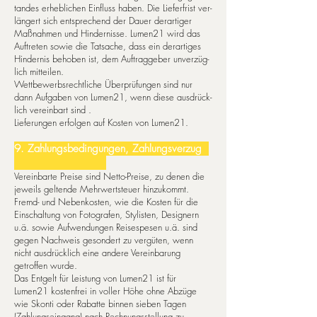
tan­des er­he­blichen Ein­fluss haben. Die Lie­fer­frist ver­
län­gert sich ent­spre­chend der Dau­er der­ar­ti­ger
Maß­nah­men und Hin­der­nis­se. Lumen21 wird das
Auf­tre­ten so­wie die Tat­sache, dass ein der­ar­ti­ges
Hin­der­nis­ be­ho­ben ist, dem Auf­trag­ge­ber un­ver­züg­
lich mit­tei­len.
Wett­be­werbs­recht­li­che Über­prüfungen sind nur
dann Auf­ga­ben von Lumen21, wenn diese aus­drück­
lich ver­ein­bart sind .
Lie­fe­run­gen er­fol­gen auf Kos­ten von Lumen21.
9. Zah­lungs­be­din­gun­gen, Zah­lungs­ver­zug
Ver­ein­bar­te Prei­se sind Net­to-Prei­se, zu de­nen die
je­weils gel­ten­de Mehr­wert­steu­er hin­zu­kommt.
Fremd- und Nebenkosten, wie die Kosten für die
Einschaltung von Fotografen, Stylisten, Designern
u.ä. sowie Aufwendungen Reisespesen u.ä. sind
gegen Nachweis gesondert zu vergüten, wenn
nicht ausdrücklich eine andere Vereinbarung
getroffen wurde.
Das Entgelt für Leistung von Lumen21 ist für
Lumen21 kostenfrei in voller Höhe ohne Abzüge
wie Skonti oder Rabatte binnen sieben Tagen
(Zahlungseingang) nach Rechnungsstellung zu