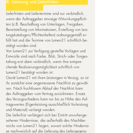
8. Lie­fe­rung und Lie­fer­fris­ten
Lie­fer­fris­ten und Lie­fer­ter­mi­ne sind nur ver­bind­lich,
wenn der Auf­trag­ge­ber et­wai­ge Mit­wir­kungs­pflich­
ten (z.B. Be­schaf­fung von Un­ter­la­gen, Frei­ga­ben,
Be­reit­stel­lung von In­for­ma­tio­nen, Er­stel­lung von Leis­
tungs­ka­ta­lo­gen/Pflich­tenheften) or­dnungs­gemäß er­
füllt hat und die Ter­mi­ne von Lumen21 schrift­lich be­
stä­tigt wor­den sind.
Von Lumen21 zur Ver­fü­gung ge­stell­te Vor­la­gen und
Ent­wür­fe sind nach Far­be, Bild-, Strich- oder Ton­ges­
tal­tung erst dann ver­bind­lich, wenn ih­re ent­spre­
chende Rea­li­sie­rungsmöglichkeit schrift­lich von
Lumen21 be­stä­tigt wor­den ist.
Ge­rät Lumen21 mit ih­ren Leis­tun­gen in Ver­zug, so ist
ihr zu­nächst ei­ne an­ge­mes­se­ne Nach­frist zu ge­wäh­
ren. Nach frucht­lo­sem Ab­lauf der Nach­frist kann
der Auf­trag­ge­ber vom Ver­trag zu­rück­tre­ten. Er­satz
des Ver­zugs­scha­dens kann nur bis zu Hö­he des Auf­
trags­wer­tes (Ei­gen­leis­tung aus­schließlich Vor­leis­tung
und Ma­te­ri­al) ver­langt wer­den.
Die Lie­fer­frist ver­län­gert sich bei Ein­tritt un­vor­her­ge­
se­he­ner Hin­der­nis­se, die au­ßer­halb des Macht­be­
reichs von Lumen21 lie­gen, so­weit sol­che Hin­der­nis­
se nach­weis­lich auf die Lie­ferung des Lie­fer­ge­gens­