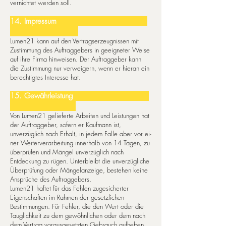
vernichtet werden soll.
14. Impressum
Lumen21 kann auf den Vertragserzeugnissen mit
Zustimmung des Auftraggebers in geeigneter Weise
auf ihre Firma hinweisen. Der Auftraggeber kann
die Zustimmung nur verweigern, wenn er hieran ein
berechtigtes Interesse hat.
15. Gewährleistung
Von Lumen21 gelieferte Arbeiten und Leistungen hat
der Auftraggeber, sofern er Kaufmann ist,
unverzüglich nach Erhalt, in jedem Falle aber vor ei­
ner Weiterverarbeitung innerhalb von 14 Tagen, zu
überprüfen und Mängel unverzüglich nach
Entdeckung zu rügen. Unterbleibt die un­ver­züg­li­che
Überprüfung oder Mängelanzeige, bestehen keine
Ansprüche des Auftraggebers.
Lumen21 haftet für das Fehlen zugesicherter
Eigenschaften im Rahmen der gesetzlichen
Bestimmungen. Für Fehler, die den Wert oder die
Tauglichkeit zu dem gewöhnlichen oder dem nach
dem Vertrag vorausgesetzten Gebrauch aufheben