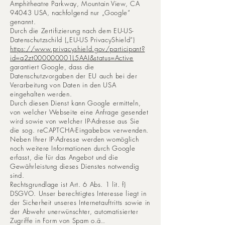
Amphitheatre Parkway, Mountain View, CA
94043 USA, nachfolgend nur „Google“
genannt.
Durch die Zertifizierung nach dem EU-US-
Datenschutzschild („EU-US PrivacyShield“)
https://www.privacyshield.gov/participant?
id=a2zt000000001L5AAI&status=Active
garantiert Google, dass die
Datenschutzvorgaben der EU auch bei der
Verarbeitung von Daten in den USA
eingehalten werden.
Durch diesen Dienst kann Google ermitteln,
von welcher Webseite eine Anfrage gesendet
wird sowie von welcher IP-Adresse aus Sie
die sog. reCAPTCHA-Eingabebox verwenden.
Neben Ihrer IP-Adresse werden womöglich
noch weitere Informationen durch Google
erfasst, die für das Angebot und die
Gewährleistung dieses Dienstes notwendig
sind.
Rechtsgrundlage ist Art. 6 Abs. 1 lit. f)
DSGVO. Unser berechtigtes Interesse liegt in
der Sicherheit unseres Internetauftritts sowie in
der Abwehr unerwünschter, automatisierter
Zugriffe in Form von Spam o.ä..