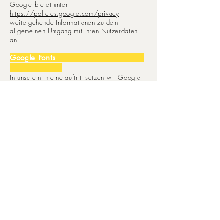
Google bietet unter
https://policies.google.com/privacy
weitergehende Informationen zu dem
allgemeinen Umgang mit Ihren Nutzerdaten
an.
Google Fonts
In unserem Internetauftritt setzen wir Google
Fonts zur Darstellung externer Schriftarten ein.
Es handelt sich hierbei um einen Dienst der
Google LLC, 1600 Amphitheatre Parkway,
Mountain View, CA 94043 USA, nachfolgend
nur „Google“ genannt.
Durch die Zertifizierung nach dem EU-US-
Datenschutzschild („EU-US Privacy Shield“)
https://www.privacyshield.gov/participant?
id=a2zt000000001L5AAI&status=Active
garantiert Google, dass die
Datenschutzvorgaben der EU auch bei der
Verarbeitung von Daten in den USA
eingehalten werden.
Um die Darstellung bestimmter Schriften in
unserem Internetauftritt zu ermöglichen, wird
bei Aufruf unseres Internetauftritts eine