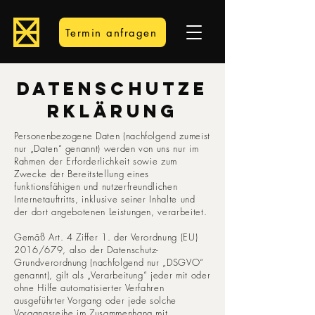
Termin anfragen
DATENSCHUTZE
RKLÄRUNG
Personenbezogene Daten (nachfolgend zumeist
nur „Daten“ genannt) werden von uns nur im
Rahmen der Erforderlichkeit sowie zum
Zwecke der Bereitstellung eines
funktionsfähigen und nutzerfreundlichen
Internetauftritts, inklusive seiner Inhalte und
der dort angebotenen Leistungen, verarbeitet.
Gemäß Art. 4 Ziffer 1. der Verordnung (EU)
2016/679, also der Datenschutz-
Grundverordnung (nachfolgend nur „DSGVO“
genannt), gilt als „Verarbeitung“ jeder mit oder
ohne Hilfe automatisierter Verfahren
ausgeführter Vorgang oder jede solche
Vorgangsreihe im Zusammenhang mit