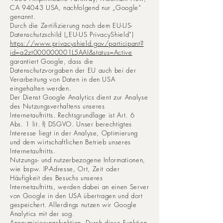
CA 94043 USA, nachfolgend nur „Google“
genannt.
Durch die Zertifizierung nach dem EU-US-
Datenschutzschild („EU-US PrivacyShield“)
https://www.privacyshield.gov/participant?
id=a2zt000000001L5AAI&status=Active
garantiert Google, dass die
Datenschutzvorgaben der EU auch bei der
Verarbeitung von Daten in den USA
eingehalten werden.
Der Dienst Google Analytics dient zur Analyse
des Nutzungsverhaltens unseres
Internetauftritts. Rechtsgrundlage ist Art. 6
Abs. 1 lit. f) DSGVO. Unser berechtigtes
Interesse liegt in der Analyse, Optimierung
und dem wirtschaftlichen Betrieb unseres
Internetauftritts.
Nutzungs- und nutzerbezogene Informationen,
wie bspw. IP-Adresse, Ort, Zeit oder
Häufigkeit des Besuchs unseres
Internetauftritts, werden dabei an einen Server
von Google in den USA übertragen und dort
gespeichert. Allerdings nutzen wir Google
Analytics mit der sog.
Anonymisierungsfunktion. Durch diese Funktion